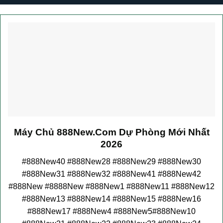
Máy Chủ 888New.Com Dự Phòng Mới Nhất
2026
#888New40 #888New28 #888New29 #888New30
#888New31 #888New32 #888New41 #888New42
#888New #8888New #888New1 #888New11 #888New12
#888New13 #888New14 #888New15 #888New16
#888New17 #888New4 #888New5#888New10