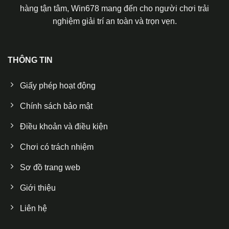
hàng tận tâm, Win678 mang đến cho người chơi trải
nghiệm giải trí an toàn và trọn vẹn.
THÔNG TIN
Giấy phép hoạt động
Chính sách bảo mật
Điều khoản và điều kiện
Chơi có trách nhiệm
Sơ đồ trang web
Giới thiệu
Liên hệ