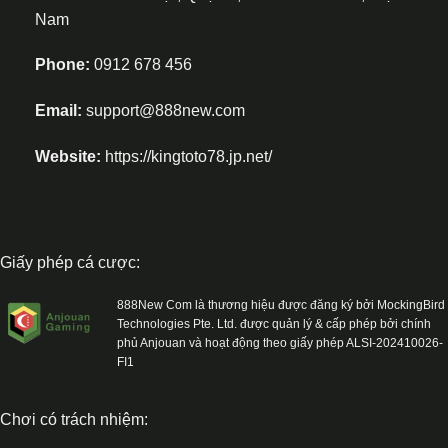
Nam
Phone:
0912 678 456
Email:
support@888new.com
Website:
https://kingtoto78.jp.net/
Giấy phép cá cược:
888New Com là thương hiệu được đăng ký bởi MockingBird
Technologies Pte. Ltd. được quản lý & cấp phép bởi chính
phủ Anjouan và hoạt động theo giấy phép ALSI-202410026-
FI1
Chơi có trách nhiệm: