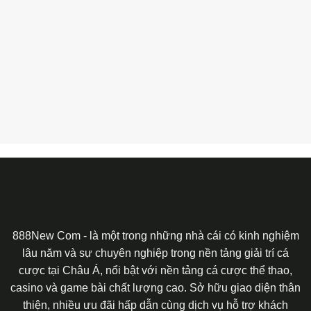
888New Com - là một trong những nhà cái có kinh nghiệm
lâu năm và sự chuyên nghiệp trong nền tảng giải trí cá
cược tại Châu Á, nổi bật với nền tảng cá cược thể thao,
casino và game bài chất lượng cao. Sở hữu giao diện thân
thiện, nhiều ưu đãi hấp dẫn cùng dịch vụ hỗ trợ khách