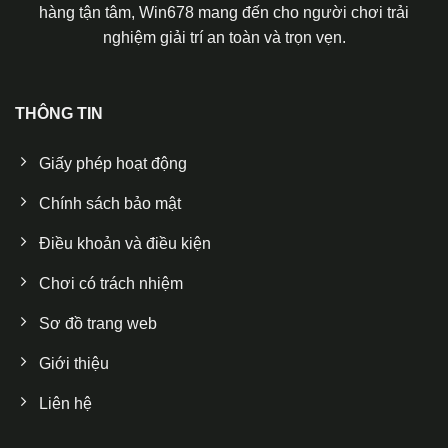
hàng tận tâm, Win678 mang đến cho người chơi trải
nghiệm giải trí an toàn và trọn vẹn.
THÔNG TIN
Giấy phép hoạt động
Chính sách bảo mật
Điều khoản và điều kiện
Chơi có trách nhiệm
Sơ đồ trang web
Giới thiệu
Liên hệ