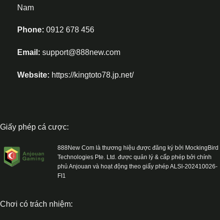
Nam
Phone:
0912 678 456
Email:
support@888new.com
Website:
https://kingtoto78.jp.net/
Giấy phép cá cược:
888New Com là thương hiệu được đăng ký bởi MockingBird
Technologies Pte. Ltd. được quản lý & cấp phép bởi chính
phủ Anjouan và hoạt động theo giấy phép ALSI-202410026-
FI1
Chơi có trách nhiệm: