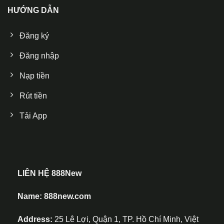
HƯỚNG DẪN
Đăng ký
Đăng nhập
Nạp tiền
Rút tiền
Tải App
LIÊN HỆ 888New
Name:
888new.com
Address:
25 Lê Lợi, Quận 1, TP. Hồ Chí Minh, Việt